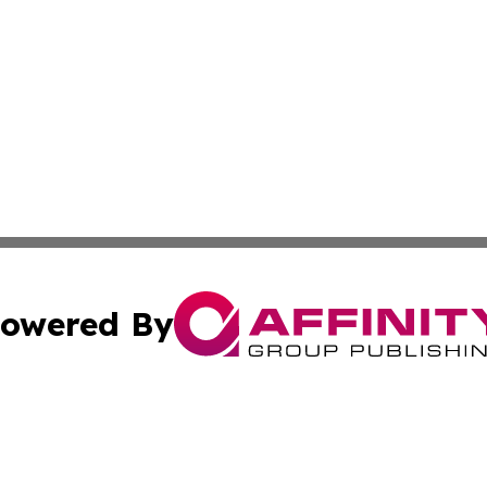
owered By
ubmit Press Release
Terms & Conditions
Copyright/DMCA
Inc. dba Affinity Group Publishing & Tech Channel Mongol