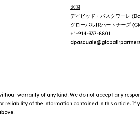
米国
デイビッド・パスクワーレ (David
グローバルIRパートナーズ (Global
+1-914-337-8801
dpasquale@globalirpartner
without warranty of any kind. We do not accept any responsib
r reliability of the information contained in this article. I
 above.