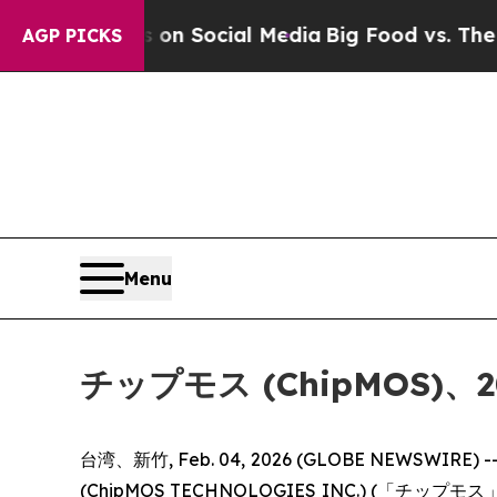
 Messages on Social Media
Big Food vs. The Peopl
AGP PICKS
Menu
チップモス (ChipMOS
台湾、新竹, Feb. 04, 2026 (GLOBE NE
(ChipMOS TECHNOLOGIES INC.) (「チップモス」