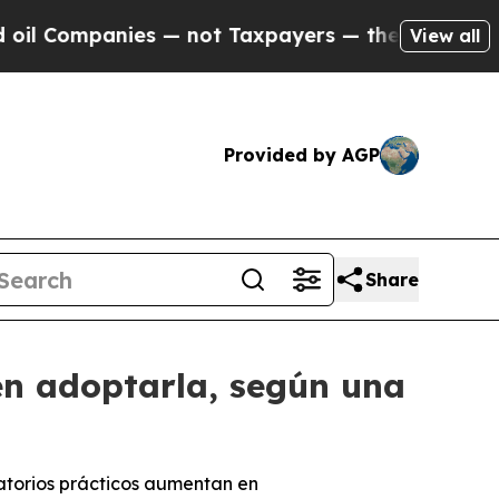
anies — not Taxpayers — the Chance to Cash in o
View all
Provided by AGP
Share
en adoptarla, según una
ratorios prácticos aumentan en