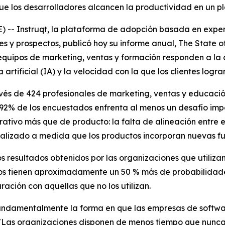
 los desarrolladores alcancen la productividad en un p
 Instruqt, la plataforma de adopción basada en experie
es y prospectos, publicó hoy su informe anual
, The State 
quipos de marketing, ventas y formación responden a la c
artificial (IA) y la velocidad con la que los clientes log
avés de 424 profesionales de marketing, ventas y educac
 92% de los encuestados enfrenta al menos un desafío imp
tivo más que de producto: la falta de alineación entre e
tualizado a medida que los productos incorporan nuevas 
los resultados obtenidos por las organizaciones que utiliz
icos tienen aproximadamente un 50 % más de probabilidade
ción con aquellas que no los utilizan.
fundamentalmente la forma en que las empresas de softw
. "Las organizaciones disponen de menos tiempo que nunca