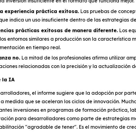
na inversión insuficiente en el formato que funciona mejor.
 experiencia práctica exitosa.
Las pruebas de concept
que indica un uso insuficiente dentro de las estrategias d
encias prácticas exitosas de manera diferente.
Los equ
los entornos similares a producción son la característica
limentación en tiempo real.
anza no.
La mitad de los profesionales afirma utilizar 
ciones relacionadas con la precisión y la actualización d
 la IA
rolladores, el informe sugiere que la adopción por parte 
a medida que se aceleran los ciclos de innovación. Muc
tantes inversiones en programas de formación práctica, l
itación para desarrolladores como parte de estrategias m
bilitación "agradable de tener". Es el movimiento de crec