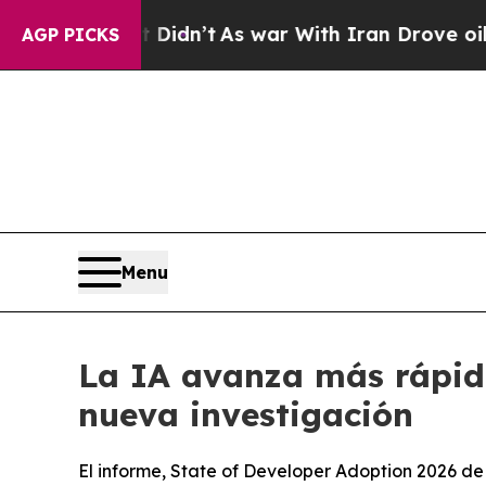
, it Didn’t
As war With Iran Drove oil Prices Hi
AGP PICKS
Menu
La IA avanza más rápido
nueva investigación
El informe, State of Developer Adoption 2026 de